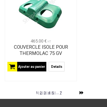
465.00 €
HT
COUVERCLE ISOLE POUR
THERMOLAC 75 GV
Ajouter au panier
Details
1 |
2
|
3
|
4
|
5
| ...
7