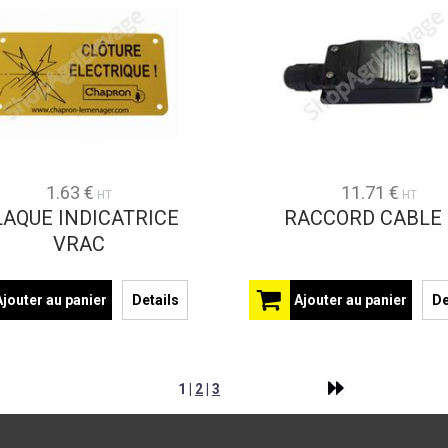
1.63 €
11.71 €
HT
HT
LAQUE INDICATRICE
RACCORD CABLE
VRAC
Ajouter au panier
Details
Ajouter au panier
De
1 |
2
|
3