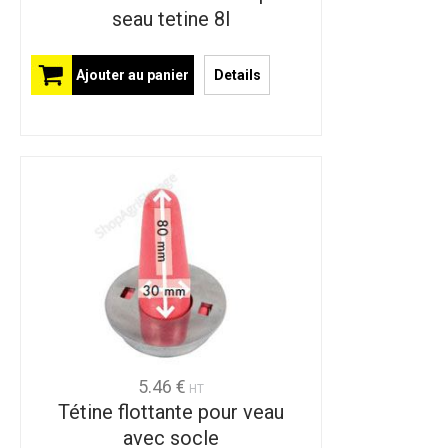
seau tetine 8l
Ajouter au panier
Details
5.46 €
HT
Tétine flottante pour veau
avec socle