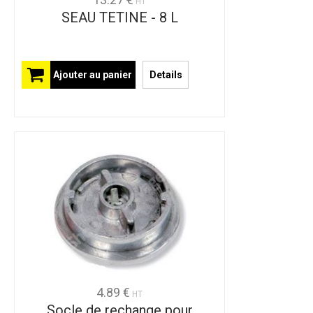
HT
SEAU TETINE - 8 L
Ajouter au panier
Details
4.89 €
HT
Socle de rechange pour