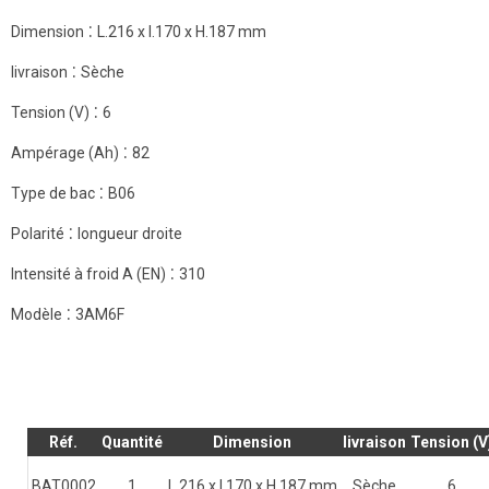
:
Dimension
L.216 x l.170 x H.187 mm
:
livraison
Sèche
:
Tension (V)
6
:
Ampérage (Ah)
82
:
Type de bac
B06
:
Polarité
longueur droite
:
Intensité à froid A (EN)
310
:
Modèle
3AM6F
Réf.
Quantité
Dimension
livraison
Tension (V
BAT0002
1
L.216 x l.170 x H.187 mm
Sèche
6