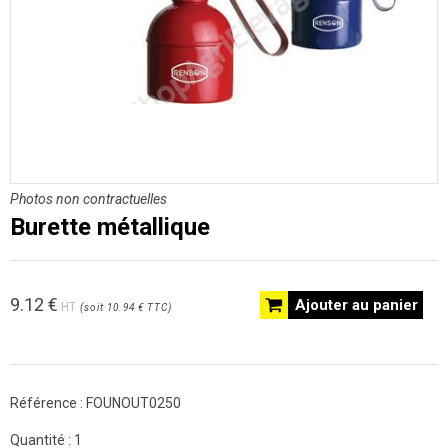
Photos non contractuelles
Burette métallique
9.12
€
Ajouter au panier
HT
(
soit
10.94 €
TTC
)
Référence :
FOUNOUT0250
Quantité :
1