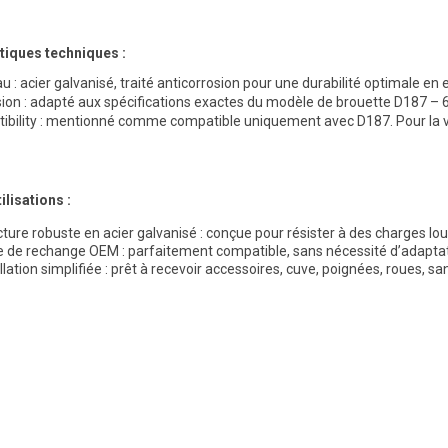
tiques techniques :
u : acier galvanisé, traité anticorrosion pour une durabilité optimale en e
on : adapté aux spécifications exactes du modèle de brouette D187 – 6
bility : mentionné comme compatible uniquement avec D187. Pour la ve
ilisations :
cture robuste en acier galvanisé
: conçue pour résister à des charges lou
e de rechange OEM
: parfaitement compatible, sans nécessité d’adaptat
llation simplifiée
: prêt à recevoir accessoires, cuve, poignées, roues, sa