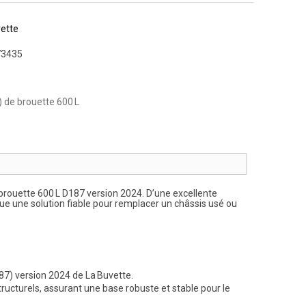
ette
73435
 de brouette 600 L
a brouette 600 L D187 version 2024. D’une excellente
titue une solution fiable pour remplacer un châssis usé ou
187) version 2024 de La Buvette.
tructurels, assurant une base robuste et stable pour le