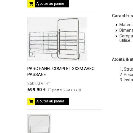
Ajouter au panier
Caractéris
Matéria
Dimensi
Compati
utilisé.
Atouts & ut
PARC PANEL COMPLET 3X3M AVEC
Stru
PASSAGE
Pièc
Insta
860.00 €
HT
699.90 €
HT
(
soit
839.88 €
TTC
)
Ajouter au panier