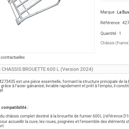
Marque :
La Buv
Référence :
42
Quantité :
1
Châssis (frame)
contractuelles
s CHASSIS BROUETTE 600 L (Version 2024)
 4273435
est une pièce essentielle, formant la structure principale de l
grâce à l'acier galvanisé, livrable rapidement et prêt à l’emploi, il cons
é.
 compatibilité :
it du châssis complet destiné à la brouette de fumier 600 L (référence D
our accueillir la cuve, les roues, poignées et l’ensemble des éléments s
rt.