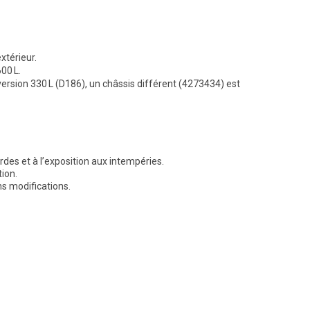
xtérieur.
00 L.
rsion 330 L (D186), un châssis différent (4273434) est
rdes et à l’exposition aux intempéries.
ion.
ns modifications.