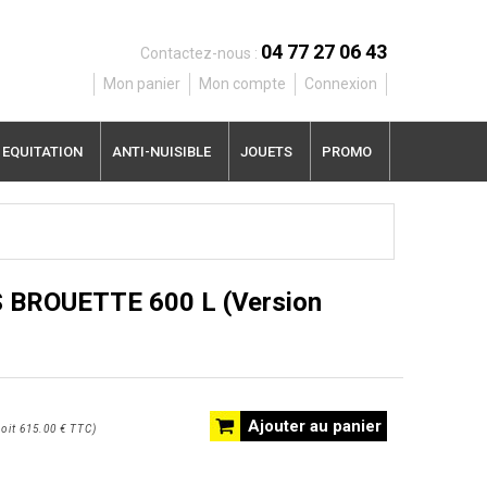
04 77 27 06 43
Contactez-nous :
Mon panier
Mon compte
Connexion
EQUITATION
ANTI-NUISIBLE
JOUETS
PROMO
 BROUETTE 600 L (Version
Ajouter au panier
oit
615.00 €
TTC
)