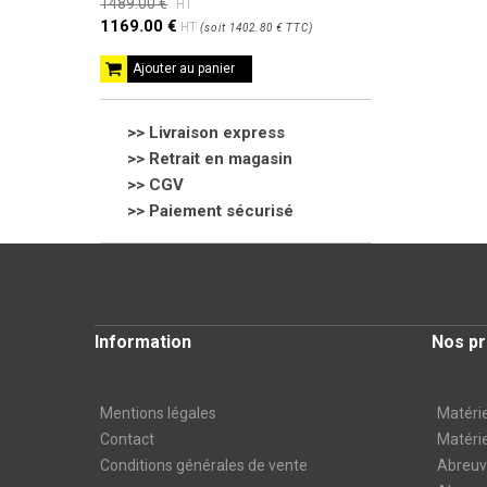
1489.00 €
HT
1169.00 €
HT
(
soit
1402.80 €
TTC
)
Ajouter au panier
>> Livraison express
>> Retrait en magasin
>>
CGV
>> Paiement sécurisé
Information
Nos pr
Mentions légales
Matérie
Contact
Matérie
Conditions générales de vente
Abreuvo