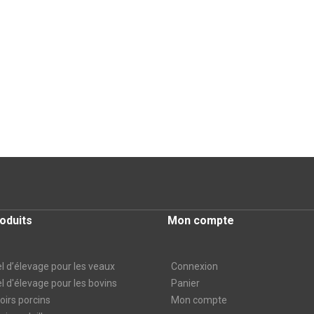
oduits
Mon compte
l d’élevage pour les veaux
Connexion
l d'élevage pour les bovins
Panier
irs porcins
Mon compte