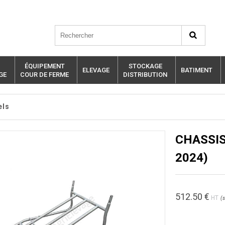
ÉQUIPEMENT
STOCKAGE
ELEVAGE
BATIMENT
GE
COUR DE FERME
DISTRIBUTION
els
CHASSIS
2024)
512.50
€
HT
(
s