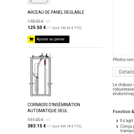
ARCEAU DE PANEL REGLABLE
148.00 €
HT
125.50 €
HT
(
soit
150.60 €
TTC
)
Ajouter au panier
Photos non 
Détail
Le
châssis
robustesse 
endommag
CORNADIS D’INSÉMINATION
AUTOMATIQUE SEUL
Fonction &
444.00 €
HT
Il s'ag
383.15 €
Conçu p
HT
(
soit
459.78 €
TTC
)
transpo