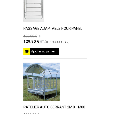
PASSAGE ADAPTABLE POUR PANEL
160.00 €
HT
129.90 €
HT
(
soit
155.88 €
TTC
)
Ajouter au panier
RATELIER AUTO SERRANT 2M X 1M80