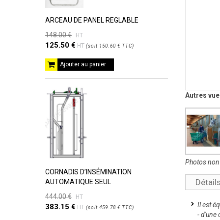
ARCEAU DE PANEL REGLABLE
148.00 €
HT
125.50 €
HT
(
soit
150.60 €
TTC
)
Ajouter au panier
Autres vue
Photos non 
CORNADIS D’INSÉMINATION
Détai
AUTOMATIQUE SEUL
444.00 €
HT
Il est é
383.15 €
HT
(
soit
459.78 €
TTC
)
- d'une 