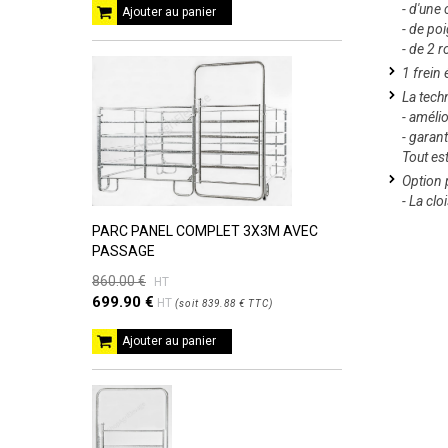
- d'une
Ajouter au panier
- de po
- de 2 
1 frein
La tech
- amélio
- garant
Tout es
Option
- La cl
PARC PANEL COMPLET 3X3M AVEC
PASSAGE
860.00 €
HT
699.90 €
HT
(
soit
839.88 €
TTC
)
Ajouter au panier