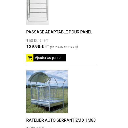
PASSAGE ADAPTABLE POUR PANEL
160.00 €
HT
129.90 €
HT
(
soit
155.88 €
TTC
)
Ajouter au panier
RATELIER AUTO SERRANT 2M X 1M80