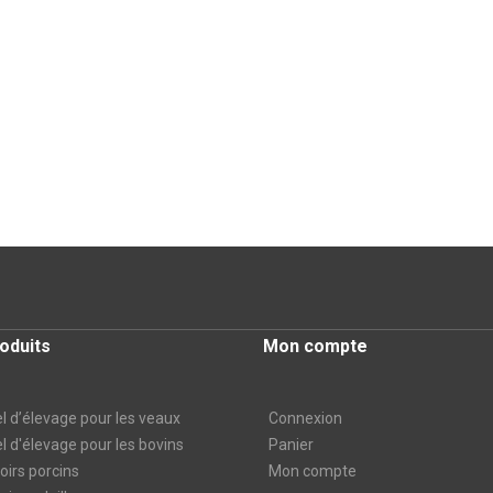
oduits
Mon compte
l d’élevage pour les veaux
Connexion
l d'élevage pour les bovins
Panier
irs porcins
Mon compte