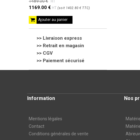
1489.00 €
HT
1169.00 €
HT
(
soit
1402.80 €
TTC
)
Ajouter au panier
>> Livraison express
>> Retrait en magasin
>>
CGV
>> Paiement sécurisé
Information
Nos pr
Mentions légales
Matérie
Contact
Matérie
Conditions générales de vente
Abreuvo