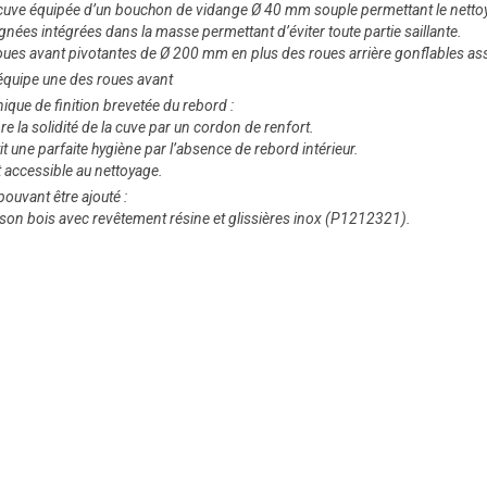
 cuve équipée d’un bouchon de vidange Ø 40 mm souple permettant le nett
ignées intégrées dans la masse permettant d’éviter toute partie saillante.
roues avant pivotantes de Ø 200 mm en plus des roues arrière gonflables ass
 équipe une des roues avant
nique de finition brevetée du rebord :
re la solidité de la cuve par un cordon de renfort.
it une parfaite hygiène par l’absence de rebord intérieur.
t accessible au nettoyage.
pouvant être ajouté :
oison bois avec revêtement résine et glissières inox (P1212321).