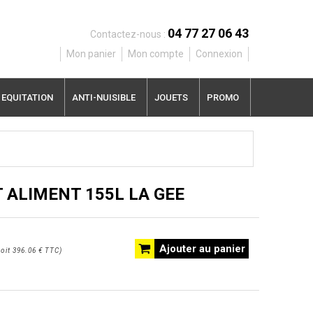
04 77 27 06 43
Contactez-nous :
Mon panier
Mon compte
Connexion
EQUITATION
ANTI-NUISIBLE
JOUETS
PROMO
 ALIMENT 155L LA GEE
Ajouter au panier
oit
396.06 €
TTC
)