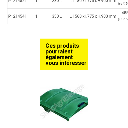
P1214521
1
230 L
L.1180 x l.775 x H.900 mm
(
soit
5
488
P1214541
1
350 L
L.1560 x l.775 x H.900 mm
(
soit
5
Ces produits
pourraient
également
vous intéresser