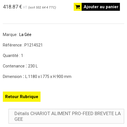
418.87
€
Ajouter au panier
HT
(
soit
502.64 €
TTC
)
Marque :
La Gée
Référence :
P1214521
Quantité :
1
:
Contenance
230 L
:
Dimension
L.1180 x l.775 x H.900 mm
Retour Rubrique
Détails CHARIOT ALIMENT PRO-FEED BREVETE LA
GEE