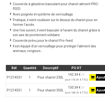
Couvercle à glissières basculant pour chariot aliment PRO-
FEED
Avec poignée et système de verrouillage.
Pratique, il vient coulisser sur le dessus du chariot pour en
fermer l’accès.
Une fois ouvert, il vient basculer à l’avant du chariot grâce à
son axe de pivotement solidaire.
Couvercle prévu pour le chariot Pro-feed.
Il est équipé d'un verrouillage pour protéger l'aliment des
animaux, rongeurs….
Réf.
Quantité
Descriptif
PU HT
142.34 €
HT
Ajout
P1214531
1
Pour chariot 230L
(
soit
170.81 €
TTC
)
150.34 €
HT
Ajout
P1214551
1
Pour chariot 350L
(
soit
180.41 €
TTC
)