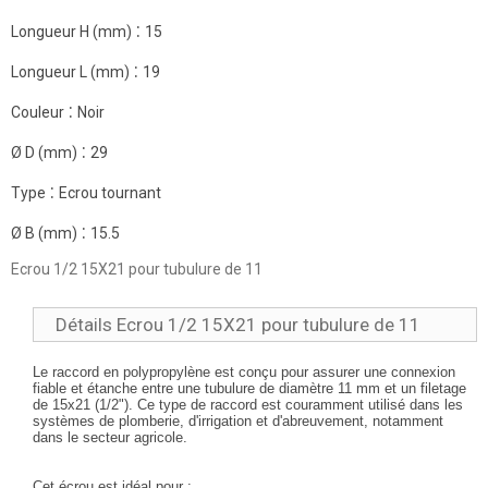
:
Longueur H (mm)
15
:
Longueur L (mm)
19
:
Couleur
Noir
:
Ø D (mm)
29
:
Type
Ecrou tournant
:
Ø B (mm)
15.5
Ecrou 1/2 15X21 pour tubulure de 11
Détails Ecrou 1/2 15X21 pour tubulure de 11
Le raccord en polypropylène est conçu pour assurer une connexion
fiable et étanche entre une tubulure de diamètre 11 mm et un filetage
de 15x21 (1/2"). Ce type de raccord est couramment utilisé dans les
systèmes de plomberie, d'irrigation et d'abreuvement, notamment
dans le secteur agricole.
Cet écrou est idéal pour :