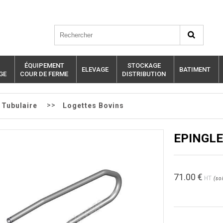
ÉQUIPEMENT
STOCKAGE
ELEVAGE
BATIMENT
GE
COUR DE FERME
DISTRIBUTION
>>
Tubulaire
Logettes Bovins
EPINGLE
71.00
€
HT
(
soi