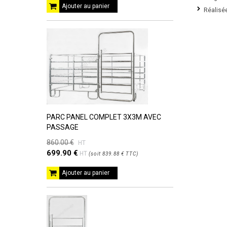
Ajouter au panier
Réalisé
PARC PANEL COMPLET 3X3M AVEC
PASSAGE
860.00 €
HT
699.90 €
HT
(
soit
839.88 €
TTC
)
Ajouter au panier