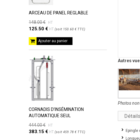
ARCEAU DE PANEL REGLABLE
148.00 €
HT
125.50 €
HT
(
soit
150.60 €
TTC
)
Ajouter au panier
Autres vue
Photos non 
CORNADIS D’INSÉMINATION
Détai
AUTOMATIQUE SEUL
444.00 €
HT
Epingle 
383.15 €
HT
(
soit
459.78 €
TTC
)
Longueu