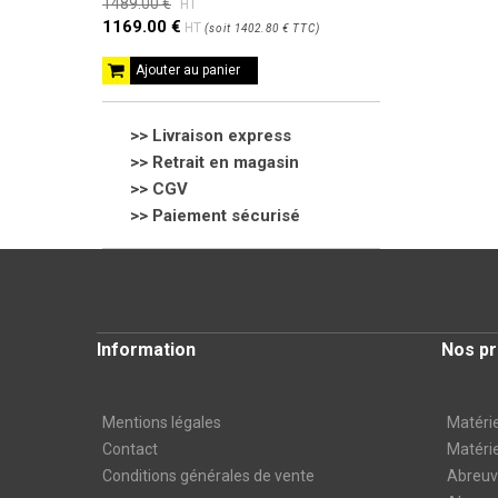
1489.00 €
HT
1169.00 €
HT
(
soit
1402.80 €
TTC
)
Ajouter au panier
>> Livraison express
>> Retrait en magasin
>>
CGV
>> Paiement sécurisé
Information
Nos pr
Mentions légales
Matérie
Contact
Matérie
Conditions générales de vente
Abreuvo