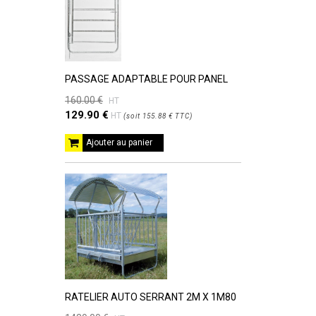
PASSAGE ADAPTABLE POUR PANEL
160.00 €
HT
129.90 €
HT
(
soit
155.88 €
TTC
)
Ajouter au panier
RATELIER AUTO SERRANT 2M X 1M80