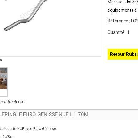
Marque :
Jourda
équipements d’
Référence :
LO
Quantité :
1
Retour Rubr
s
contractuelles
ls EPINGLE EURO GENISSE NUE L.1.70M
de logette NUE type Euro Génisse
r 1.70m