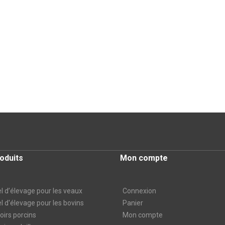
oduits
Mon compte
l d’élevage pour les veaux
Connexion
l d'élevage pour les bovins
Panier
irs porcins
Mon compte