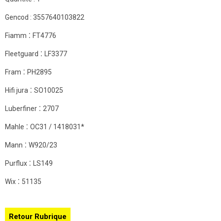
Gencod :
3557640103822
:
Fiamm
FT4776
:
Fleetguard
LF3377
:
Fram
PH2895
:
Hifi jura
SO10025
:
Luberfiner
2707
:
Mahle
OC31 / 1418031*
:
Mann
W920/23
:
Purflux
LS149
:
Wix
51135
Retour Rubrique