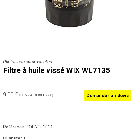
Photos non contractuelles
Filtre à huile vissé WIX WL7135
9.00
€
Demander un devis
HT
(
soit
10.80 €
TTC
)
Référence :
FOUNFIL1011
Quantité :
1