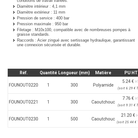
conditions de travail variées.
Diamètre intérieur
: 4,1 mm
Diamètre extérieur
: 11 mm
Pression de service
: 400 bar
Pression maximale
: 950 bar
Filetage
: M10x100, compatible avec de nombreuses pompes à
graisse standards.
Raccords : Acier zingué avec sertissage hydraulique, garantissant
une connexion sécurisée et durable.
Réf.
Quantité
Longueur (mm)
Matière
PU HT
5.24 €
H
FOUNOUT0220
1
300
Polyamide
(
soit
6.29 €
7.76 €
H
FOUNOUT0221
1
300
Caoutchouc
(
soit
9.31 €
21.20 €
H
FOUNOUT0230
1
500
Caoutchouc
(
soit
25.44 €