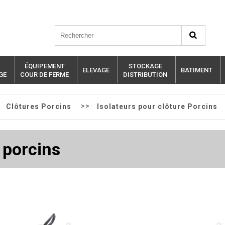
ÉQUIPEMENT
STOCKAGE
ELEVAGE
BATIMENT
GE
COUR DE FERME
DISTRIBUTION
>
>>
Clôtures Porcins
Isolateurs pour clôture Porcins
 porcins