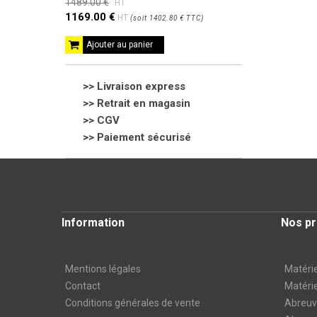
1489.00 €
HT
1169.00 €
HT
(
soit
1402.80 €
TTC
)
Ajouter au panier
>> Livraison express
>> Retrait en magasin
>>
CGV
>> Paiement sécurisé
Information
Nos pr
Mentions légales
Matérie
Contact
Matérie
Conditions générales de vente
Abreuvo