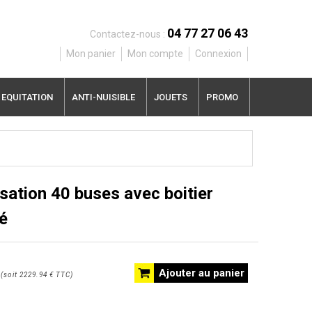
04 77 27 06 43
Contactez-nous :
Mon panier
Mon compte
Connexion
EQUITATION
ANTI-NUISIBLE
JOUETS
PROMO
sation 40 buses avec boitier
é
Ajouter au panier
(
soit
2229.94 €
TTC
)