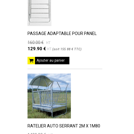
PASSAGE ADAPTABLE POUR PANEL
160.00 €
HT
129.90 €
HT
(
soit
155.88 €
TTC
)
Ajouter au panier
RATELIER AUTO SERRANT 2M X 1M80