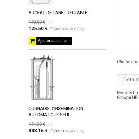
ARCEAU DE PANEL REGLABLE
148.00 €
HT
125.50 €
HT
(
soit
150.60 €
TTC
)
Ajouter au panier
Photos non 
Détail
Nos kits br
Groupe HP 
CORNADIS D’INSÉMINATION
AUTOMATIQUE SEUL
444.00 €
HT
383.15 €
HT
(
soit
459.78 €
TTC
)