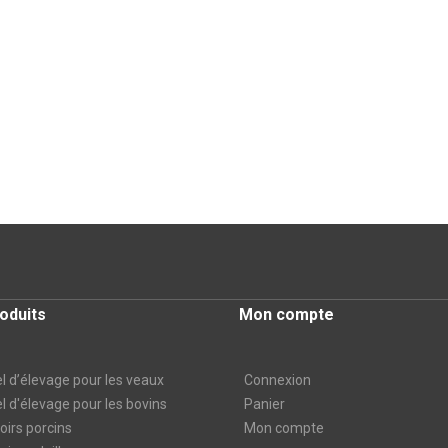
oduits
Mon compte
l d’élevage pour les veaux
Connexion
l d'élevage pour les bovins
Panier
irs porcins
Mon compte