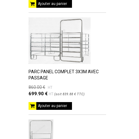
Ajouter au panier
PARC PANEL COMPLET 3X3M AVEC
PASSAGE
860.00 €
HT
699.90 €
HT
(
soit
839.88 €
TTC
)
Ajouter au panier