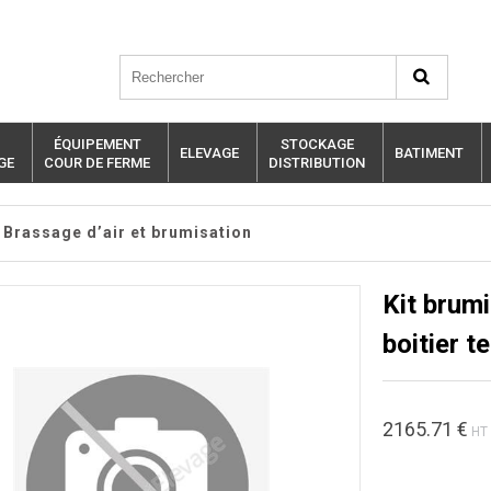
ÉQUIPEMENT
STOCKAGE
ELEVAGE
BATIMENT
GE
COUR DE FERME
DISTRIBUTION
Brassage d’air et brumisation
Kit brum
boitier t
2165.71
€
HT