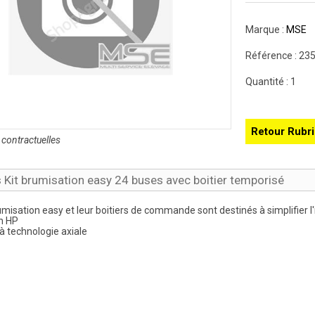
Marque :
MSE
Référence :
23
Quantité :
1
Retour Rubr
contractuelles
s Kit brumisation easy 24 buses avec boitier temporisé
umisation easy et leur boitiers de commande sont destinés à simplifier l'
n HP
à technologie axiale