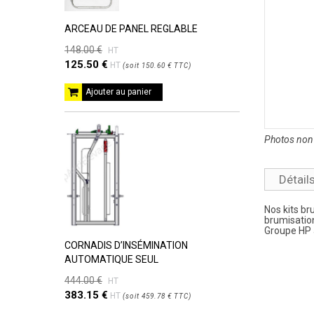
ARCEAU DE PANEL REGLABLE
148.00 €
HT
125.50 €
HT
(
soit
150.60 €
TTC
)
Ajouter au panier
Photos non 
Détail
Nos kits br
brumisatio
Groupe HP 
CORNADIS D’INSÉMINATION
AUTOMATIQUE SEUL
444.00 €
HT
383.15 €
HT
(
soit
459.78 €
TTC
)