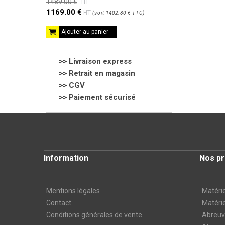
1489.00 €
HT
1169.00 €
HT
(
soit
1402.80 €
TTC
)
Ajouter au panier
>> Livraison express
>> Retrait en magasin
>>
CGV
>> Paiement sécurisé
Information
Nos pr
Mentions légales
Matérie
Contact
Matérie
Conditions générales de vente
Abreuvo