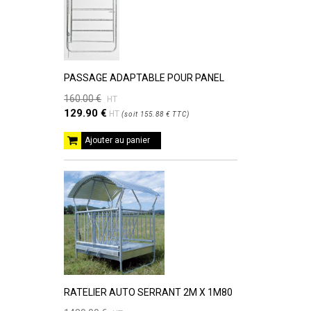
PASSAGE ADAPTABLE POUR PANEL
160.00 €
HT
129.90 €
HT
(
soit
155.88 €
TTC
)
Ajouter au panier
RATELIER AUTO SERRANT 2M X 1M80