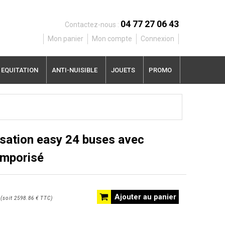
04 77 27 06 43
Contactez-nous :
Mon panier
Mon compte
Connexion
EQUITATION
ANTI-NUISIBLE
JOUETS
PROMO
isation easy 24 buses avec
emporisé
Ajouter au panier
(
soit
2598.86 €
TTC
)