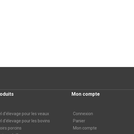
oduits
Mon compte
l d’élevage pour les veaux
Connexion
l d'élevage pour les bovins
Panier
irs porcins
Mon compte