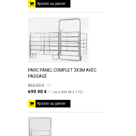
Ajouter au panier
PARC PANEL COMPLET 3X3M AVEC
PASSAGE
860.00 €
HT
699.90 €
HT
(
soit
839.88 €
TTC
)
Ajouter au panier