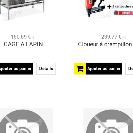
160.69 €
1239.77 €
HT
HT
CAGE A LAPIN
Cloueur à crampillon
Ajouter au panier
Details
Ajouter au panier
De