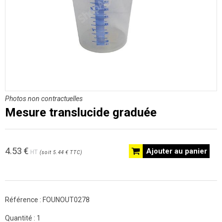
Photos non contractuelles
Mesure translucide graduée
4.53
€
Ajouter au panier
HT
(
soit
5.44 €
TTC
)
Référence :
FOUNOUT0278
Quantité :
1