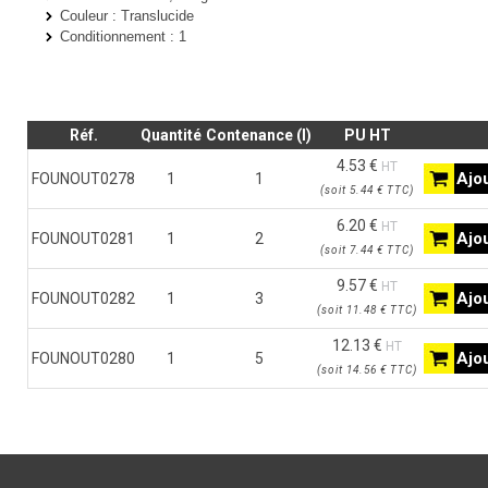
Couleur
: Translucide
Conditionnement : 1
Réf.
Quantité
Contenance (l)
PU HT
4.53 €
HT
Ajou
FOUNOUT0278
1
1
(
soit
5.44 €
TTC
)
6.20 €
HT
Ajou
FOUNOUT0281
1
2
(
soit
7.44 €
TTC
)
9.57 €
HT
Ajou
FOUNOUT0282
1
3
(
soit
11.48 €
TTC
)
12.13 €
HT
Ajou
FOUNOUT0280
1
5
(
soit
14.56 €
TTC
)