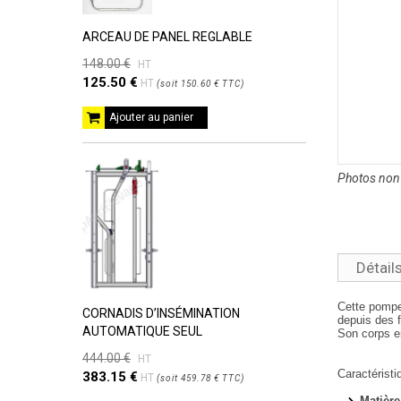
ARCEAU DE PANEL REGLABLE
148.00 €
HT
125.50 €
HT
(
soit
150.60 €
TTC
)
Ajouter au panier
Photos non 
Détail
Cette pompe 
CORNADIS D’INSÉMINATION
depuis des f
AUTOMATIQUE SEUL
Son corps en
444.00 €
HT
Caractéristi
383.15 €
HT
(
soit
459.78 €
TTC
)
Matière