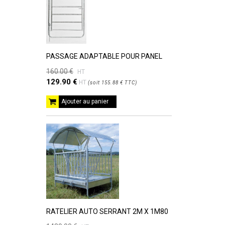
PASSAGE ADAPTABLE POUR PANEL
160.00 €
HT
129.90 €
HT
(
soit
155.88 €
TTC
)
Ajouter au panier
RATELIER AUTO SERRANT 2M X 1M80