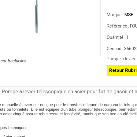
Marque :
MSE
Référence :
FO
Quantité :
1
Gencod :
36602
Pompe à levier 
contractuelles
Retour Rubr
s Pompe à levier télescopique en acier pour fût de gasoil et h
manuelle à levier est conçue pour le transfert efficace de carburants tels que 
ûts ou tonnelets. Elle est équipée d'un tube plongeur télescopique, permettan
 acier zingué assure robustesse et longévité, tandis que son bec coudé facili
ques techniques :
: Acier zingué