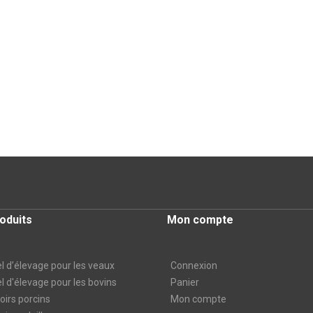
oduits
Mon compte
l d’élevage pour les veaux
Connexion
l d'élevage pour les bovins
Panier
irs porcins
Mon compte