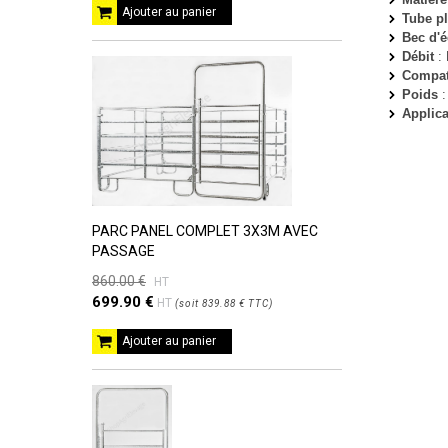
Ajouter au panier
Tube p
Bec d'
Débit
: 
Compati
Poids
:
Applica
PARC PANEL COMPLET 3X3M AVEC
PASSAGE
860.00 €
HT
699.90 €
HT
(
soit
839.88 €
TTC
)
Ajouter au panier