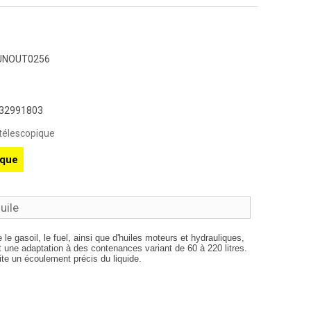
UNOUT0256
32991803
télescopique
ique
uile
le gasoil, le fuel, ainsi que d'huiles moteurs et hydrauliques,
t une adaptation à des contenances variant de 60 à 220 litres.
te un écoulement précis du liquide.