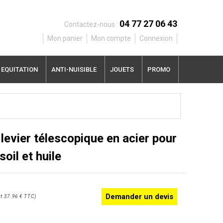
04 77 27 06 43
Contactez-nous :
Mon panier
Mon compte
Connexion
EQUITATION
ANTI-NUISIBLE
JOUETS
PROMO
levier télescopique en acier pour
soil et huile
Demander un devis
t
37.96 €
TTC
)