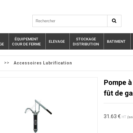
ÉQUIPEMENT
STOCKAGE
ELEVAGE
BATIMENT
GE
COUR DE FERME
DISTRIBUTION
>>
Accessoires Lubrification
Pompe à 
fût de ga
31.63
€
HT
(
soi