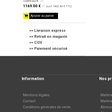
1489.00 €
HT
1169.00 €
HT
(
soit
1402.80 €
TTC
)
Ajouter au panier
>> Livraison express
>> Retrait en magasin
>>
CGV
>> Paiement sécurisé
Information
Nos pr
Mentions légales
Matérie
Contact
Matérie
Conditions générales de vente
Abreuvo