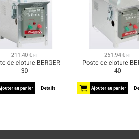
211.40 €
261.94 €
HT
HT
te de cloture BERGER
Poste de cloture B
30
40
Ajouter au panier
Details
Ajouter au panier
De