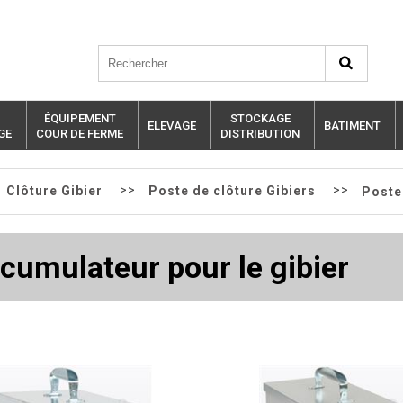
ÉQUIPEMENT
STOCKAGE
ELEVAGE
BATIMENT
GE
COUR DE FERME
DISTRIBUTION
>>
>>
Clôture Gibier
Poste de clôture Gibiers
Poste
ccumulateur pour le gibier