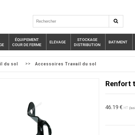
ÉQUIPEMENT
STOCKAGE
ELEVAGE
BATIMENT
GE
COUR DE FERME
DISTRIBUTION
>>
l du sol
Accessoires Travail du sol
Renfort
46.19
€
HT
(
soi