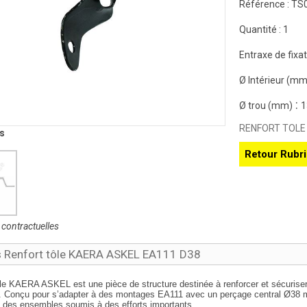
Référence :
TS
Quantité :
1
Entraxe de fixa
Ø Intérieur (mm
:
Ø trou (mm)
1
RENFORT TOLE
s
Retour Rubr
contractuelles
s Renfort tôle KAERA ASKEL EA111 D38
ôle KAERA ASKEL est une pièce de structure destinée à renforcer et sécuriser 
es. Conçu pour s’adapter à des montages EA111 avec un perçage central Ø38 mm
e des ensembles soumis à des efforts importants.