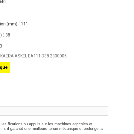
040
:
tion (mm)
111
:
)
38
3
 KAERA ASKEL EA111 D38 2300005
ique
les fixations ou appuis sur les machines agricoles et
, il garantit une meilleure tenue mécanique et prolonge la