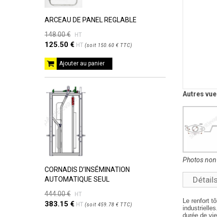
ARCEAU DE PANEL REGLABLE
148.00 €
HT
125.50 €
HT
(
soit
150.60 €
TTC
)
Ajouter au panier
Autres vue
Photos non 
CORNADIS D’INSÉMINATION
Détail
AUTOMATIQUE SEUL
444.00 €
HT
Le renfort t
383.15 €
HT
(
soit
459.78 €
TTC
)
industriell
durée de vi