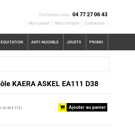
04 77 27 06 43
Contactez-nous :
Mon panier
Mon compte
Connexion
EQUITATION
ANTI-NUISIBLE
JOUETS
PROMO
 tôle KAERA ASKEL EA111 D38
Ajouter au panier
t
55.43 €
TTC
)