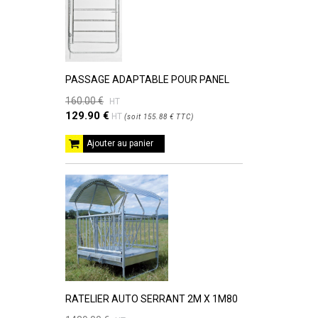
PASSAGE ADAPTABLE POUR PANEL
160.00 €
HT
129.90 €
HT
(
soit
155.88 €
TTC
)
Ajouter au panier
RATELIER AUTO SERRANT 2M X 1M80