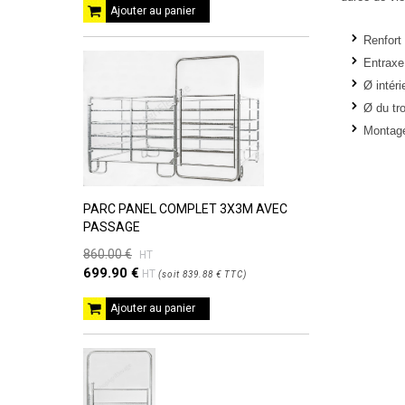
Ajouter au panier
Renfort 
Entraxe
Ø intér
Ø du tr
Montag
PARC PANEL COMPLET 3X3M AVEC
PASSAGE
860.00 €
HT
699.90 €
HT
(
soit
839.88 €
TTC
)
Ajouter au panier