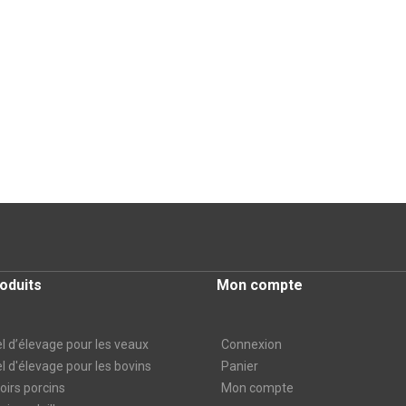
oduits
Mon compte
l d’élevage pour les veaux
Connexion
l d'élevage pour les bovins
Panier
irs porcins
Mon compte