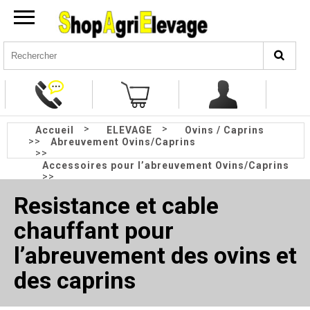
>
>
Accueil
ELEVAGE
Ovins / Caprins
>>
Abreuvement Ovins/Caprins
>>
Accessoires pour l’abreuvement Ovins/Caprins
>>
Résistance et câble chauffant pour
Resistance et cable
l’abreuvement Ovins/Caprins
chauffant pour
l’abreuvement des ovins et
des caprins