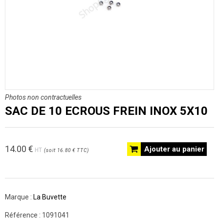
Photos non contractuelles
SAC DE 10 ECROUS FREIN INOX 5X10
14.00
€
Ajouter au panier
HT
(
soit
16.80 €
TTC
)
Marque :
La Buvette
Référence :
1091041