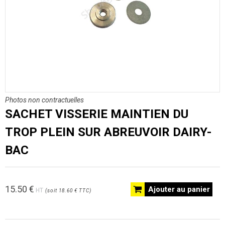
Photos non contractuelles
SACHET VISSERIE MAINTIEN DU
TROP PLEIN SUR ABREUVOIR DAIRY-
BAC
15.50
€
Ajouter au panier
HT
(
soit
18.60 €
TTC
)