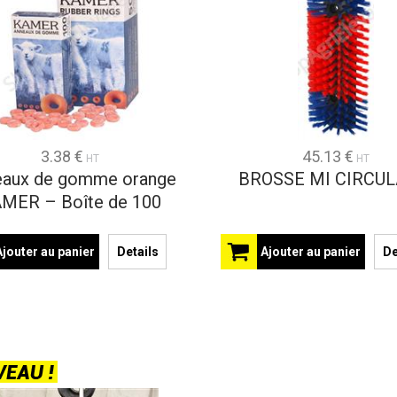
3.38 €
45.13 €
HT
HT
eaux de gomme orange
BROSSE MI CIRCUL
MER – Boîte de 100
Ajouter au panier
Details
Ajouter au panier
De