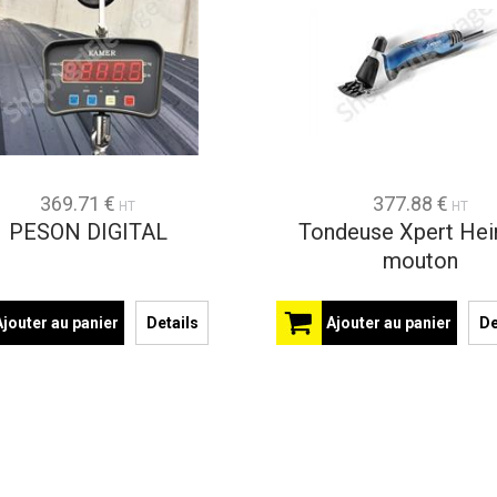
369.71 €
377.88 €
HT
HT
PESON DIGITAL
Tondeuse Xpert Hei
mouton
Ajouter au panier
Details
Ajouter au panier
De