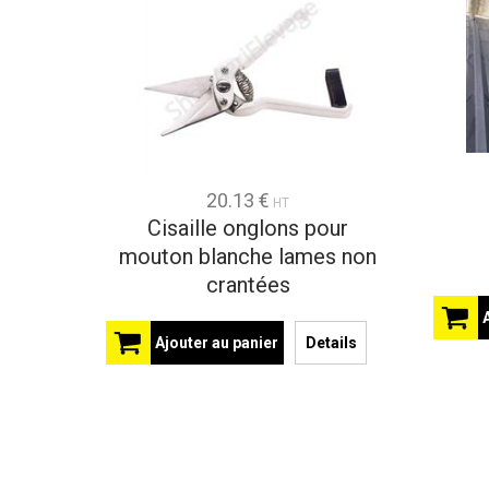
20.13 €
HT
Cisaille onglons pour
mouton blanche lames non
crantées
Ajouter au panier
Details