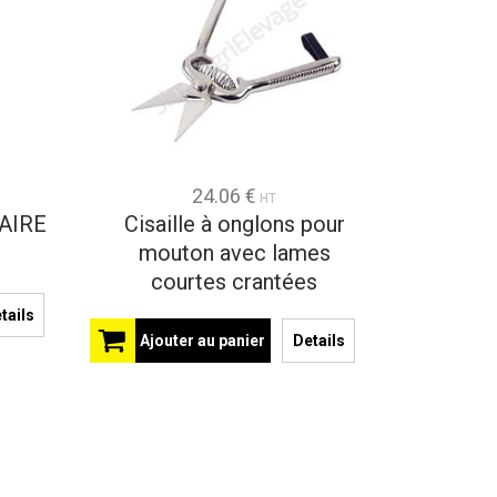
24.06 €
HT
AIRE
Cisaille à onglons pour
mouton avec lames
courtes crantées
tails
Ajouter au panier
Details