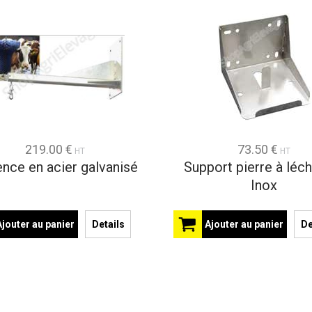
219.00 €
73.50 €
HT
HT
nce en acier galvanisé
Support pierre à léch
Inox
Ajouter au panier
Details
Ajouter au panier
De