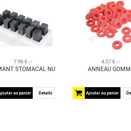
7.96 €
4.57 €
HT
HT
MANT STOMACAL NU
ANNEAU GOMM
Ajouter au panier
Details
Ajouter au panier
De