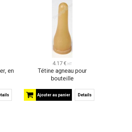
4.17 €
HT
er, en
Tétine agneau pour
bouteille
tails
Ajouter au panier
Details