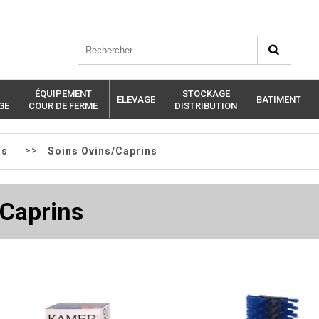
ÉQUIPEMENT
STOCKAGE
ELEVAGE
BATIMENT
GE
COUR DE FERME
DISTRIBUTION
>>
ns
Soins Ovins/Caprins
 Caprins