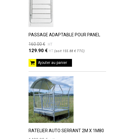
PASSAGE ADAPTABLE POUR PANEL
160.00 €
HT
129.90 €
HT
(
soit
155.88 €
TTC
)
Ajouter au panier
RATELIER AUTO SERRANT 2M X 1M80