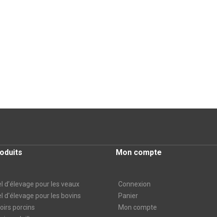
oduits
Mon compte
l d’élevage pour les veaux
Connexion
l d'élevage pour les bovins
Panier
irs porcins
Mon compte