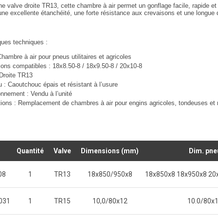
une
valve droite TR13
, cette chambre à air permet un gonflage facile, rapide e
 une
excellente étanchéité
, une forte résistance aux crevaisons et une
longue 
ques techniques :
hambre à air pour pneus utilitaires et agricoles
ons compatibles
: 18x8.50-8 / 18x9.50-8 / 20x10-8
Droite TR13
u
: Caoutchouc épais et résistant à l’usure
onnement
: Vendu à l’unité
tions : Remplacement de chambres à air pour engins agricoles, tondeuses et
Quantité
Valve
Dimensions (mm)
Dim. pne
08
1
TR13
18x850/950x8
18x850x8 18x950x8 20
031
1
TR15
10,0/80x12
10.0/80x