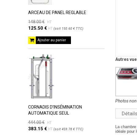
ARCEAU DE PANEL REGLABLE
148.00 €
HT
125.50 €
HT
(
soit
150.60 €
TTC
)
Ajouter au panier
Autres vue
Photos non 
CORNADIS D’INSÉMINATION
Détail
AUTOMATIQUE SEUL
444.00 €
HT
La chambre 
383.15 €
HT
(
soit
459.78 €
TTC
)
idéale pour 