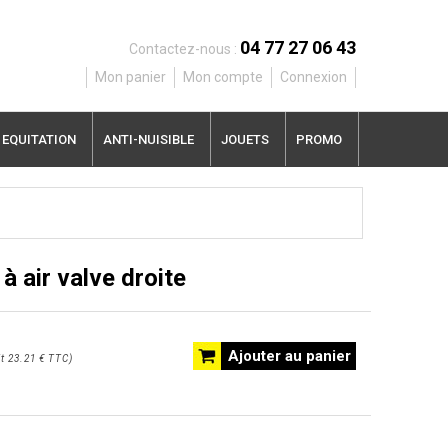
04 77 27 06 43
Contactez-nous :
Mon panier
Mon compte
Connexion
EQUITATION
ANTI-NUISIBLE
JOUETS
PROMO
 air valve droite
Ajouter au panier
t
23.21 €
TTC
)