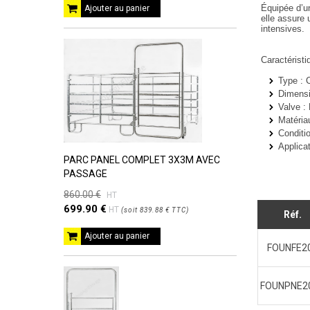
Équipée d’
Ajouter au panier
elle assure
intensives.
Caractéristi
Type
: C
Dimensi
Valve
: 
Matéria
Conditi
Applica
PARC PANEL COMPLET 3X3M AVEC
PASSAGE
860.00 €
HT
699.90 €
HT
(
soit
839.88 €
TTC
)
Réf.
Ajouter au panier
FOUNFE2
FOUNPNE2