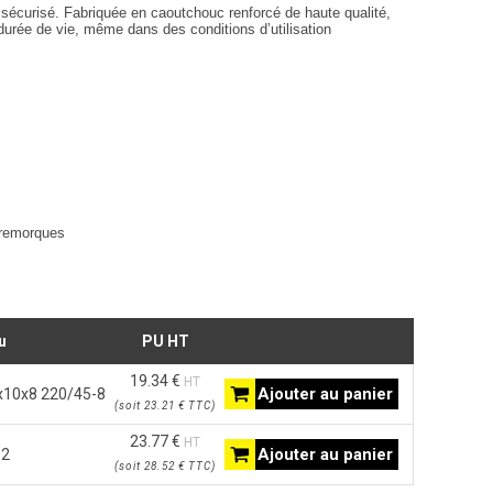
t sécurisé. Fabriquée en
caoutchouc renforcé de haute qualité
,
durée de vie
, même dans des conditions d’utilisation
 remorques
u
PU HT
19.34 €
HT
Ajouter au panier
x10x8 220/45-8
(
soit
23.21 €
TTC
)
23.77 €
HT
Ajouter au panier
12
(
soit
28.52 €
TTC
)