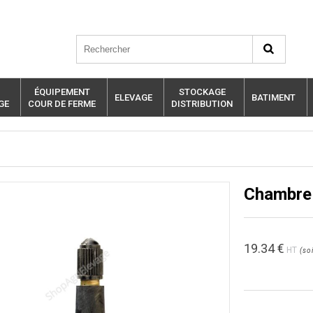
ÉQUIPEMENT
STOCKAGE
ELEVAGE
BATIMENT
GE
COUR DE FERME
DISTRIBUTION
Chambre à
19.34
€
HT
(
soi