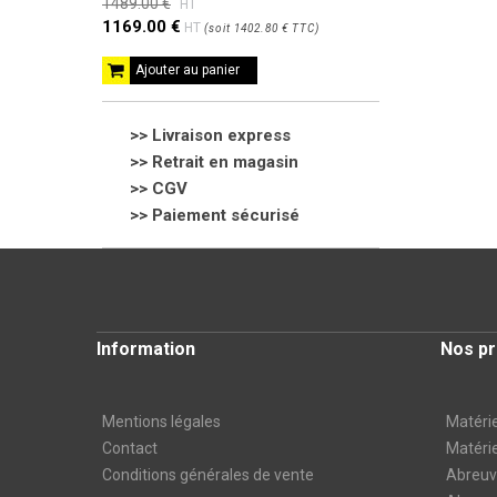
1489.00 €
HT
1169.00 €
HT
(
soit
1402.80 €
TTC
)
Ajouter au panier
>> Livraison express
>> Retrait en magasin
>>
CGV
>> Paiement sécurisé
Information
Nos pr
Mentions légales
Matérie
Contact
Matérie
Conditions générales de vente
Abreuvo