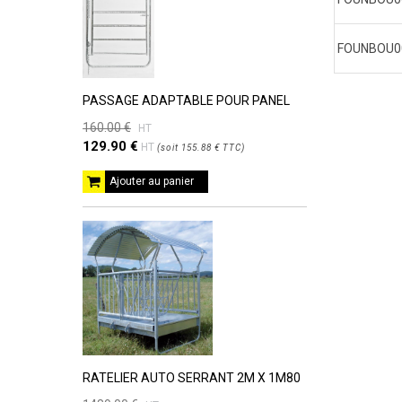
FOUNBOU0
PASSAGE ADAPTABLE POUR PANEL
160.00 €
HT
129.90 €
HT
(
soit
155.88 €
TTC
)
Ajouter au panier
RATELIER AUTO SERRANT 2M X 1M80