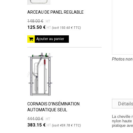
ARCEAU DE PANEL REGLABLE
148.00 €
HT
125.50 €
HT
(
soit
150.60 €
TTC
)
Ajouter au panier
Photos non 
Détail
CORNADIS D’INSÉMINATION
AUTOMATIQUE SEUL
La cheville 
444.00 €
HT
nylon haute 
383.15 €
HT
pratique ave
(
soit
459.78 €
TTC
)