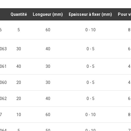
Quantité
Longueur (mm)
Epaisseur à fixer (mm)
Pour v
6
5
60
0 - 10
8
063
30
40
0 - 5
6
061
40
30
0 - 5
4
060
20
30
0 - 5
4
062
20
40
0 - 5
6
7
10
60
0 - 10
8
064
5
50
0 - 10
7