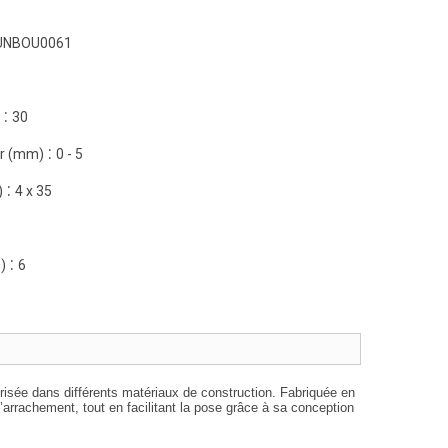
UNBOU0061
:
30
:
er (mm)
0 - 5
:
)
4 x 35
:
)
6
curisée dans différents matériaux de construction. Fabriquée en
’arrachement, tout en facilitant la pose grâce à sa conception