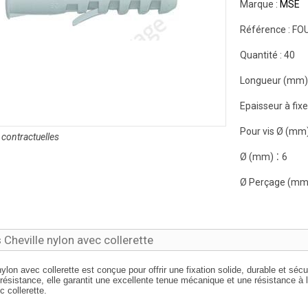
Marque :
MSE
Référence :
FO
Quantité :
40
Longueur (mm)
Epaisseur à fix
Pour vis Ø (mm
contractuelles
:
Ø (mm)
6
Ø Perçage (mm
s Cheville nylon avec collerette
nylon avec collerette est conçue pour offrir une fixation solide, durable et sé
résistance, elle garantit une excellente tenue mécanique et une résistance à l
c collerette.