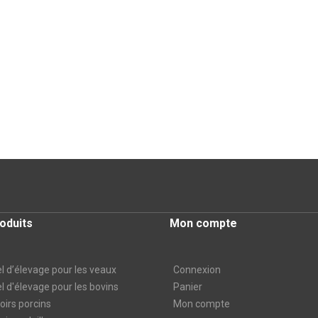
oduits
Mon compte
l d’élevage pour les veaux
Connexion
l d'élevage pour les bovins
Panier
irs porcins
Mon compte