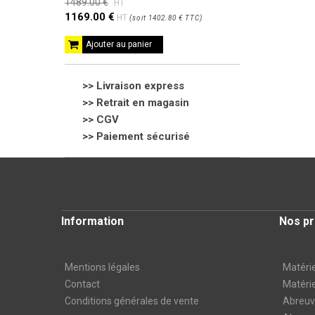
1489.00 €
HT
1169.00 €
HT
(
soit
1402.80 €
TTC
)
Ajouter au panier
>> Livraison express
>> Retrait en magasin
>>
CGV
>> Paiement sécurisé
Information
Nos pr
Mentions légales
Matérie
Contact
Matérie
Conditions générales de vente
Abreuvo