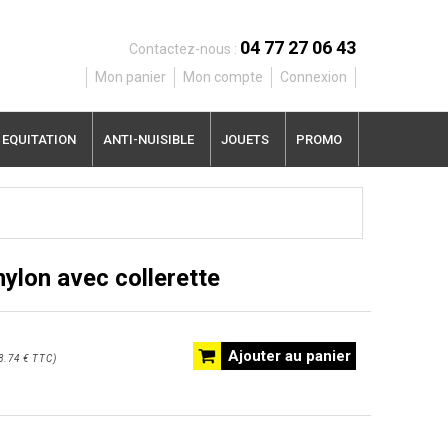
04 77 27 06 43
Contactez-nous :
Mon panier
Mon compte
Connexion
EQUITATION
ANTI-NUISIBLE
JOUETS
PROMO
nylon avec collerette
Ajouter au panier
8.74 €
TTC
)