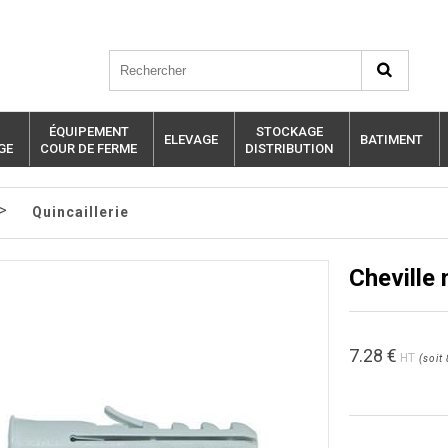
ÉQUIPEMENT
STOCKAGE
ELEVAGE
BATIMENT
GE
COUR DE FERME
DISTRIBUTION
>
Quincaillerie
Cheville 
7.28
€
HT
(
soit