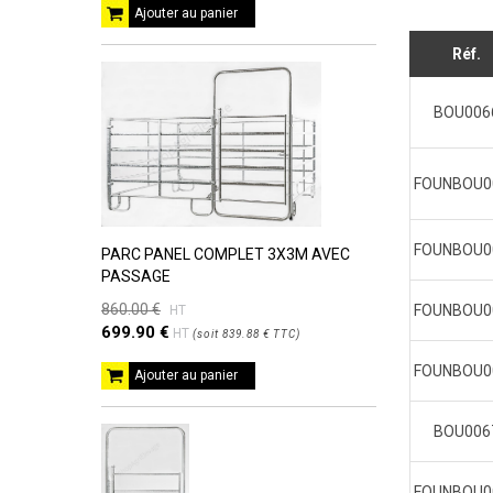
Ajouter au panier
Réf.
BOU006
FOUNBOU0
FOUNBOU0
PARC PANEL COMPLET 3X3M AVEC
PASSAGE
860.00 €
FOUNBOU0
HT
699.90 €
HT
(
soit
839.88 €
TTC
)
FOUNBOU0
Ajouter au panier
BOU006
FOUNBOU0