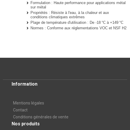
Formulation
: Haute performance pour applications métal
sur métal
Propriétés
: Résiste à l'eau, à la chaleur et aux
conditions climatiques extrêmes
Plage de température d'utilisation
: De -18 °C à +149 °C
Normes
: Conforme aux réglementations VOC et NSF H2
Information
Mentions légales
Contact
Conditions générales de vente
Nos produits