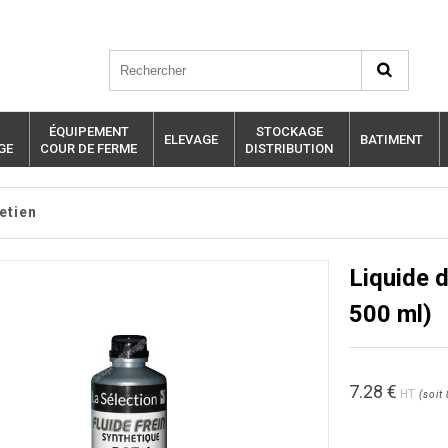
ÉQUIPEMENT
STOCKAGE
ELEVAGE
BATIMENT
GE
COUR DE FERME
DISTRIBUTION
etien
Liquide 
500 ml)
7.28
€
HT
(
soit