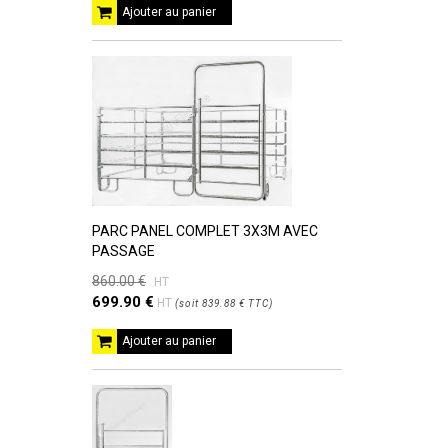
Ajouter au panier
PARC PANEL COMPLET 3X3M AVEC
PASSAGE
860.00 €
HT
699.90 €
HT
(
soit
839.88 €
TTC
)
Ajouter au panier