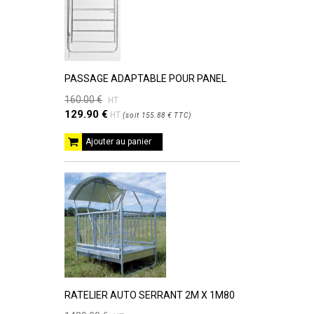
PASSAGE ADAPTABLE POUR PANEL
160.00 €
HT
129.90 €
HT
(
soit
155.88 €
TTC
)
Ajouter au panier
RATELIER AUTO SERRANT 2M X 1M80