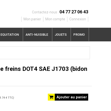
04 77 27 06 43
Contactez-nous :
Mon panier
Mon compte
Connexion
EQUITATION
ANTI-NUISIBLE
JOUETS
PROMO
de freins DOT4 SAE J1703 (bidon
Ajouter au panier
8.74 €
TTC
)