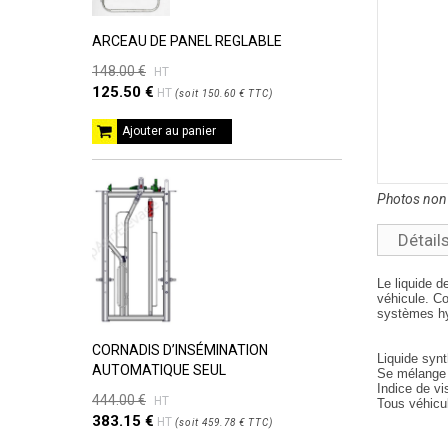
ARCEAU DE PANEL REGLABLE
148.00 €
HT
125.50 €
HT
(
soit
150.60 €
TTC
)
Ajouter au panier
Photos non 
Détail
Le liquide d
véhicule. Co
systèmes hy
CORNADIS D’INSÉMINATION
Liquide synt
AUTOMATIQUE SEUL
Se mélange à
Indice de vi
444.00 €
HT
Tous véhicu
383.15 €
HT
(
soit
459.78 €
TTC
)