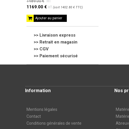
1489.00 €
HT
1169.00 €
HT
(
soit
1402.80 €
TTC
)
Ajouter au panier
>> Livraison express
>> Retrait en magasin
>>
CGV
>> Paiement sécurisé
Information
Nos pr
Mentions légales
Matérie
Contact
Matérie
Conditions générales de vente
Abreuvo