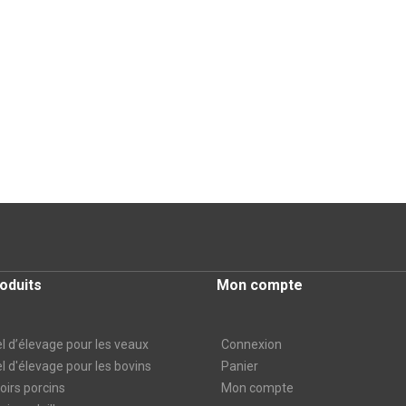
oduits
Mon compte
l d’élevage pour les veaux
Connexion
l d'élevage pour les bovins
Panier
irs porcins
Mon compte