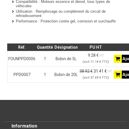
Compatibilité :
Moteurs essence et diesel, tous types de
véhicules
Utilisation :
Remplissage ou complément du circuit de
refroidissement
Performance : Protection contre gel, corrosion et surchauffe
Réf.
Quantité
Désignation
PU HT
9.28 €
HT
Ajo
FOUNPPD0006
1
Bidon de 5L
(
soit
11.14 €
TTC
)
38.92 €
31.41 €
HT
Ajo
PPD0007
1
Bidon de 20L
(
soit
37.69 €
TTC
)
Information