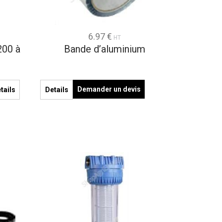
6.97 €
HT
200 à
Bande d’aluminium
Demander un devis
tails
Details