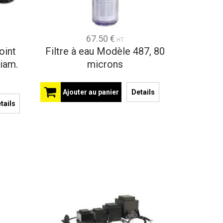
67.50 €
HT
oint
Filtre à eau Modèle 487, 80
iam.
microns
Ajouter au panier
Details
tails