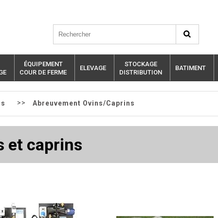
ÉQUIPEMENT
STOCKAGE
ELEVAGE
BATIMENT
GE
COUR DE FERME
DISTRIBUTION
>>
ns
Abreuvement Ovins/Caprins
 et caprins