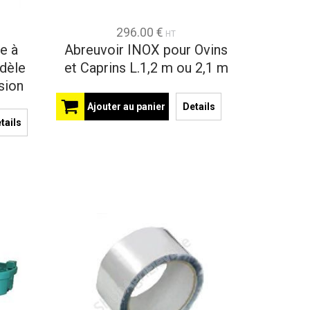
296.00 €
HT
e à
Abreuvoir INOX pour Ovins
dèle
et Caprins L.1,2 m ou 2,1 m
sion
Ajouter au panier
Details
tails