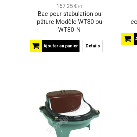
157.25 €
HT
Bac pour stabulation ou
pâture Modèle WT80 ou
co
WT80-N
Ajouter au panier
Details