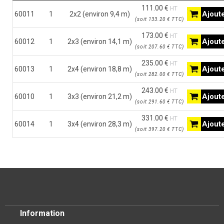
111.00 €
HT
Ajoute
60011
1
2x2 (environ 9,4 m)
(
soit
133.20 €
TTC
)
173.00 €
HT
Ajoute
60012
1
2x3 (environ 14,1 m)
(
soit
207.60 €
TTC
)
235.00 €
HT
Ajoute
60013
1
2x4 (environ 18,8 m)
(
soit
282.00 €
TTC
)
243.00 €
HT
Ajoute
60010
1
3x3 (environ 21,2 m)
(
soit
291.60 €
TTC
)
331.00 €
HT
Ajoute
60014
1
3x4 (environ 28,3 m)
(
soit
397.20 €
TTC
)
Information