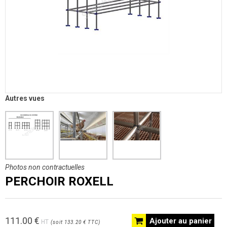
Autres vues
Photos non contractuelles
PERCHOIR ROXELL
111.00
€
Ajouter au panier
HT
(
soit
133.20 €
TTC
)