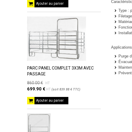
Caractéristi
Ajouter au panier
Type :
p
Filetage
Matéria
Fonctio
Installat
Applications
Purge d’
Évacuat
Mainten
PARC PANEL COMPLET 3X3M AVEC
Prévent
PASSAGE
860.00 €
HT
699.90 €
HT
(
soit
839.88 €
TTC
)
Ajouter au panier