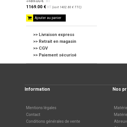
1489.00 €
HT
1169.00 €
HT
(
soit
1402.80 €
TTC
)
Ajouter au panier
>> Livraison express
>> Retrait en magasin
>>
CGV
>> Paiement sécurisé
Information
Nos pr
Mentions légales
Matérie
Contact
Matérie
Conditions générales de vente
Abreuvo