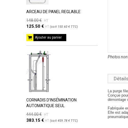
ARCEAU DE PANEL REGLABLE
148.00 €
HT
125.50 €
HT
(
soit
150.60 €
TTC
)
Ajouter au panier
Photos non 
Détail
La purge fil
Conçue pour 
démontage 
CORNADIS D’INSÉMINATION
AUTOMATIQUE SEUL
Fabriquée 
Elle est ada
444.00 €
HT
pneumatiqu
383.15 €
HT
(
soit
459.78 €
TTC
)