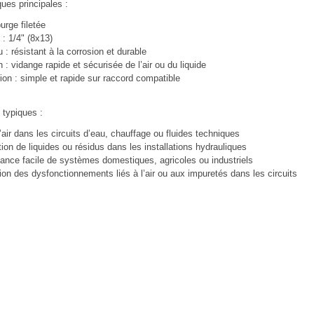
ques principales :
urge filetée
 :
1/4" (8x13)
u :
résistant à la corrosion et durable
n :
vidange rapide et sécurisée de l’air ou du liquide
ion :
simple et rapide sur raccord compatible
 typiques :
air dans les circuits d’eau, chauffage ou fluides techniques
ion de liquides ou résidus dans les installations hydrauliques
ance facile de systèmes domestiques, agricoles ou industriels
ion des dysfonctionnements liés à l’air ou aux impuretés dans les circuits