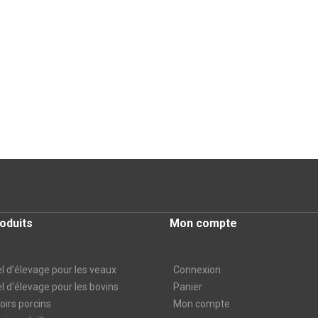
oduits
Mon compte
l d’élevage pour les veaux
Connexion
l d'élevage pour les bovins
Panier
irs porcins
Mon compte