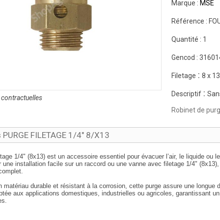
Marque :
MSE
Référence :
FO
Quantité :
1
Gencod :
31601
:
Filetage
8 x 13
:
Descriptif
Sans
contractuelles
Robinet de pur
s PURGE FILETAGE 1/4" 8/X13
etage 1/4" (8x13) est un accessoire essentiel pour évacuer l’air, le liquide ou 
une installation facile sur un raccord ou une vanne avec filetage 1/4" (8x13)
complet.
en
matériau durable et résistant à la corrosion
, cette purge assure une longue d
ptée aux applications domestiques, industrielles ou agricoles, garantissant un 
es.