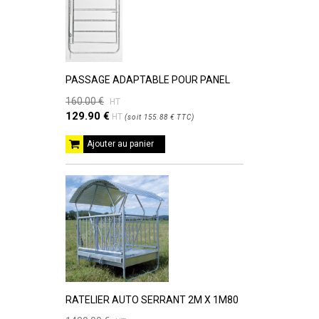
PASSAGE ADAPTABLE POUR PANEL
160.00 €
HT
129.90 €
HT
(
soit
155.88 €
TTC
)
Ajouter au panier
RATELIER AUTO SERRANT 2M X 1M80