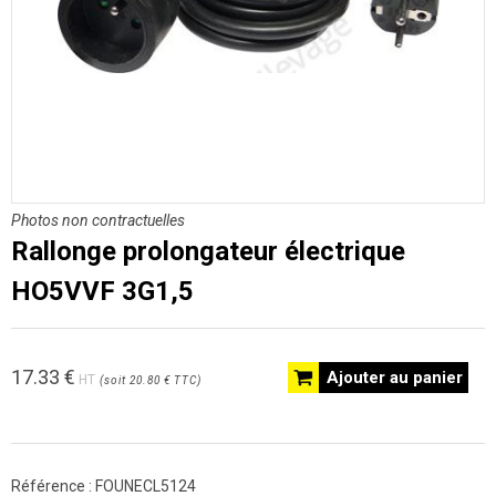
Photos non contractuelles
Rallonge prolongateur électrique
HO5VVF 3G1,5
17.33
€
Ajouter au panier
HT
(
soit
20.80 €
TTC
)
Référence :
FOUNECL5124