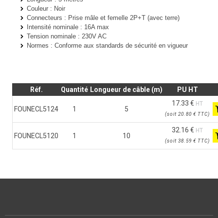
Couleur
: Noir
Connecteurs
: Prise mâle et femelle 2P+T (avec terre)
Intensité nominale
: 16A max
Tension nominale
: 230V AC
Normes : Conforme aux standards de sécurité en vigueur
Réf.
Quantité
Longueur de câble (m)
PU HT
17.33 €
HT
FOUNECL5124
1
5
(
soit
20.80 €
TTC
)
32.16 €
HT
FOUNECL5120
1
10
(
soit
38.59 €
TTC
)