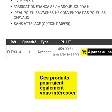
LIVRÉ EN KIT
FABRICATION FRANÇAISE / MARQUE JOURDAIN
IDÉAL POUR LES VACHES, NE CONVIENDRA PAS POUR LES
CHEVAUX
SANS ATTELAGE (OPTION RA0970)
Réf.
Quantité
Type
PU HT
1459.00 €
HT
Ajouter au pa
ELE9314
1
Avec toit
(
soit
1750.80 €
TTC
)
Ces produits
pourraient
également
vous intéresser