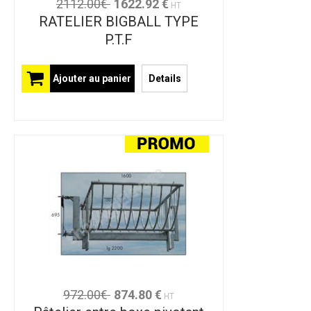
2112.00€
1622.92 €
HT
RATELIER BIGBALL TYPE
P.T.F
Ajouter au panier
Details
972.00€
874.80 €
HT