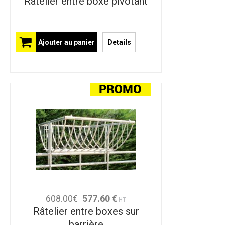
Râtelier entre boxe pivotant
Ajouter au panier
Details
608.00€
577.60 €
HT
Râtelier entre boxes sur
barrière