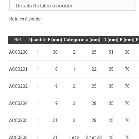
Détails Rotules à souder
Rotules à souder
Réf.
Quantité
F (mm)
Catégorie
a (mm).
D (mm)
B (mm)
E
ACC0200
1
38
2
25
51
38
ACC0201
1
18
1
22
35
70
ACC0202
1
19
2
25
35
70
ACC0204
1
19
2
28
35
70
ACC0205
1
21
2
28
45
70
ACC0203
1
21
1 et 2
22 et 28
45
70