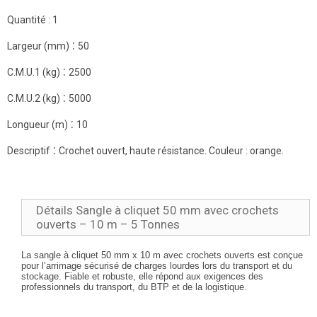
Quantité :
1
:
Largeur (mm)
50
:
C.M.U.1 (kg)
2500
:
C.M.U.2 (kg)
5000
:
Longueur (m)
10
:
Descriptif
Crochet ouvert, haute résistance. Couleur : orange.
Détails Sangle à cliquet 50 mm avec crochets
ouverts – 10 m – 5 Tonnes
La sangle à cliquet
50 mm x 10 m avec crochets ouverts est conçue
pour l’arrimage sécurisé de charges lourdes lors du transport et du
stockage. Fiable et robuste, elle répond aux exigences des
professionnels du transport, du BTP et de la logistique.