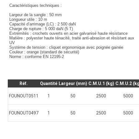
Caractéristiques techniques :
Largeur de la sangle
: 50 mm
Longueur utile
: 10 m
Capacité d’arrimage (LC)
: 2 500 daN
Charge de rupture
: 5 000 daN (5 T)
Extrémités
: crochets ouverts en acier galvanisé haute résistance
Matière
: polyester haute ténacité, traité anti-abrasion et résistant aux
UV
Système de tension
: cliquet ergonomique avec poignée gainée
Couleur
: orange (standard de sécurité)
Norme : conforme EN 12195-2
Réf.
Quantité
Largeur (mm)
C.M.U.1 (kg)
C.M.U.2 (k
FOUNOUT0511
1
50
2500
5000
FOUNOUT0497
1
50
2500
5000