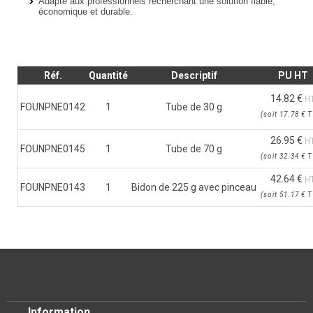
Adapté aux
professionnels recherchant une solution fiable,
économique et durable
.
Réf.
Quantité
Descriptif
PU HT
14.82 €
H
FOUNPNE0142
1
Tube de 30 g
(
soit
17.78 €
T
26.95 €
H
FOUNPNE0145
1
Tube de 70 g
(
soit
32.34 €
T
42.64 €
H
FOUNPNE0143
1
Bidon de 225 g avec pinceau
(
soit
51.17 €
T
Information