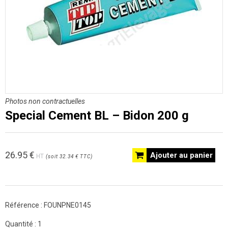
Photos non contractuelles
Special Cement BL – Bidon 200 g
26.95
€
Ajouter au panier
HT
(
soit
32.34 €
TTC
)
Référence :
FOUNPNE0145
Quantité :
1