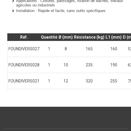
Applications : Clôtures, palissages, fixation de bâches, travaux
agricoles ou industriels
Installation : Rapide et facile, sans outils spécifiques
Réf.
Quantité
Ø (mm)
Résistance (kg)
L1 (mm)
D (
FOUNDIVERS027
1
8
165
160
5
FOUNDIVERS028
1
10
235
190
6
FOUNDIVERS021
1
12
320
255
7